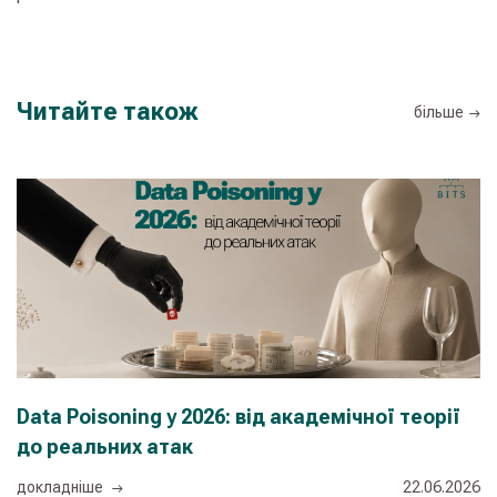
Читайте також
більше
Data Poisoning у 2026: від академічної теорії
Ш
до реальних атак
п
з
докладнiше
22.06.2026