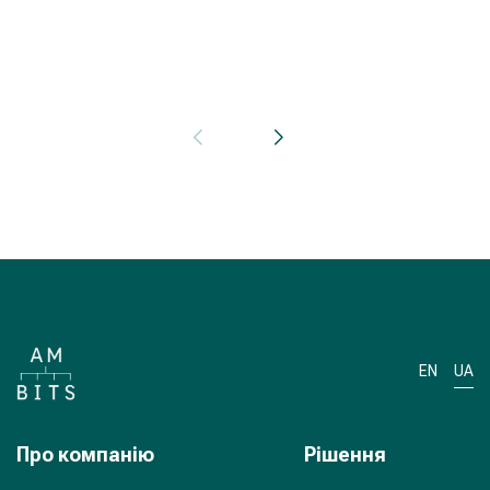
с
д
EN
UA
Про компанiю
Рiшення