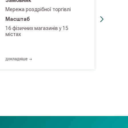
Замовник
Замо
Мережа роздрібної торгівлі
Поста
Масштаб
плат
16 фізичних магазинів у 15
Масш
містах
близь
докладнiше
доклад