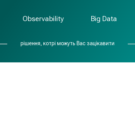
bservability
Big Data
IoT
рішення, котрі можуть Вас зацікавити