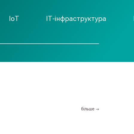
ІТ-інфраструктура
ІТ-безп
більше