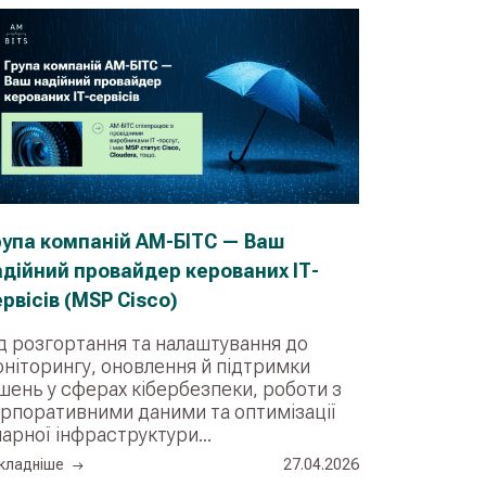
рупа компаній АМ-БІТС — Ваш
адійний провайдер керованих ІТ-
рвісів (MSP Cisco)
д розгортання та налаштування до
ніторингу, оновлення й підтримки
шень у сферах кібербезпеки, роботи з
рпоративними даними та оптимізації
арної інфраструктури...
кладнiше
27.04.2026