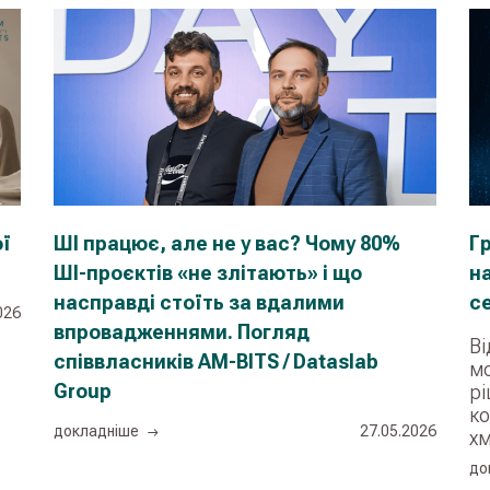
ої
ШІ працює, але не у вас? Чому 80%
Г
ШІ-проєктів «не злітають» і що
н
насправді стоїть за вдалими
се
026
впровадженнями. Погляд
Ві
співвласників AM-BITS / Dataslab
мо
Group
рі
ко
докладнiше
27.05.2026
хм
до