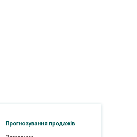
Прогнозування продажів
Покр
досв