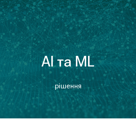
AI та ML
рiшення