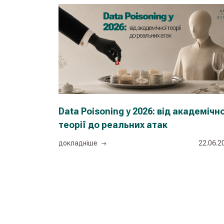
Data Poisoning у 2026: від академічн
теорії до реальних атак
докладнiше
22.06.2