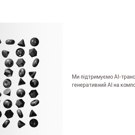
Ми підтримуємо АІ-тра
генеративний АІ на комп