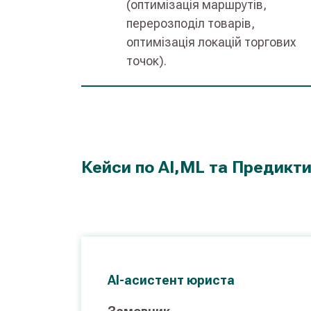
(оптимізація маршрутів,
перерозподіл товарів,
оптимізація локацій торгових
точок).
Кейси по AI,ML та Предикти
AI-асистент юриста