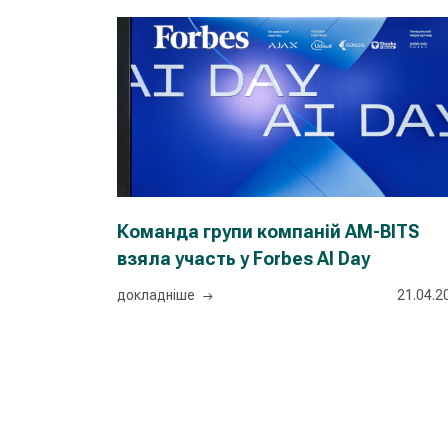
Команда групи компаній AM-BITS
взяла участь у Forbes AI Day
докладнiше
21.04.2