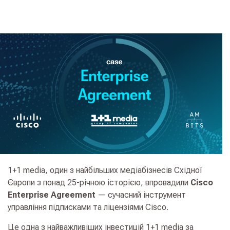
1+1 media, один з найбільших медіабізнесів Східної
Європи з понад 25-річною історією,
впровадили
Cisco
Enterprise Agreement
— сучасний інструмент
управління підписками та ліцензіями Cisco.
Це одна з найважливіших інвестицій
1+1 media
за