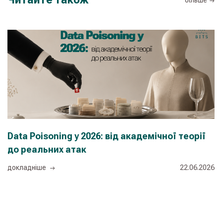
більше
Data Poisoning у 2026: від академічної теорії
Ш
до реальних атак
п
з
докладнiше
22.06.2026
с
д