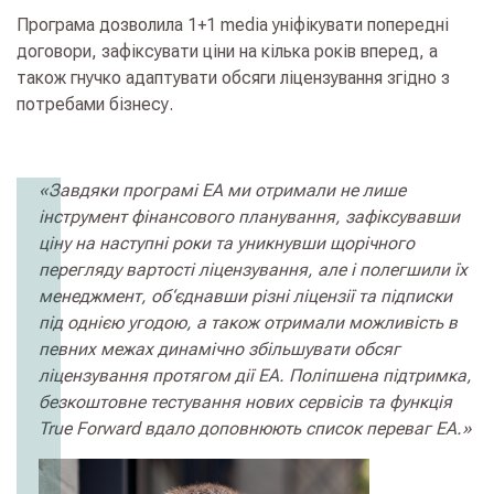
Програма дозволила
1+1 media
уніфікувати попередні
договори, зафіксувати ціни на кілька років вперед, а
також гнучко адаптувати обсяги ліцензування згідно з
потребами бізнесу.
«Завдяки програмі ЕА ми отримали не лише
інструмент фінансового планування, зафіксувавши
ціну на наступні роки та уникнувши щорічного
перегляду вартості ліцензування, але і полегшили їх
менеджмент, об‘єднавши різні ліцензії та підписки
під однією угодою, а також отримали можливість в
певних межах динамічно збільшувати обсяг
ліцензування протягом дії ЕА. Поліпшена підтримка,
безкоштовне тестування нових сервісів та функція
True Forward вдало доповнюють список переваг ЕА.»