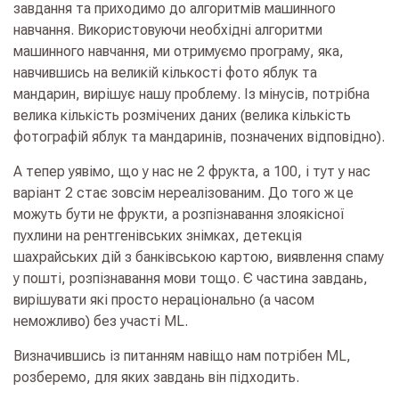
завдання та приходимо до алгоритмів машинного
навчання. Використовуючи необхідні алгоритми
машинного навчання, ми отримуємо програму, яка,
навчившись на великій кількості фото яблук та
мандарин, вирішує нашу проблему. Із мінусів, потрібна
велика кількість розмічених даних (велика кількість
фотографій яблук та мандаринів, позначених відповідно).
А тепер уявімо, що у нас не 2 фрукта, а 100, і тут у нас
варіант 2 стає зовсім нереалізованим. До того ж це
можуть бути не фрукти, а розпізнавання злоякісної
пухлини на рентгенівських знімках, детекція
шахрайських дій з банківською картою, виявлення спаму
у пошті, розпізнавання мови тощо. Є частина завдань,
вирішувати які просто нераціонально (а часом
неможливо) без участі ML.
Визначившись із питанням навіщо нам потрібен ML,
розберемо, для яких завдань він підходить.