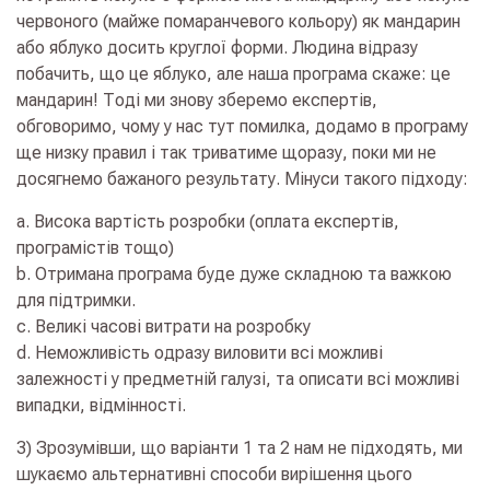
червоного (майже помаранчевого кольору) як мандарин
або яблуко досить круглої форми. Людина відразу
побачить, що це яблуко, але наша програма скаже: це
мандарин! Тоді ми знову зберемо експертів,
обговоримо, чому у нас тут помилка, додамо в програму
ще низку правил і так триватиме щоразу, поки ми не
досягнемо бажаного результату. Мінуси такого підходу:
а. Висока вартість розробки (оплата експертів,
програмістів тощо)
b. Отримана програма буде дуже складною та важкою
для підтримки.
c. Великі часові витрати на розробку
d. Неможливість одразу виловити всі можливі
залежності у предметній галузі, та описати всі можливі
випадки, відмінності.
3) Зрозумівши, що варіанти 1 та 2 нам не підходять, ми
шукаємо альтернативні способи вирішення цього