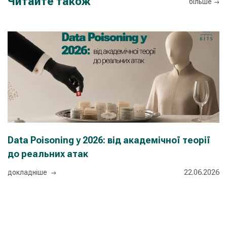
Читайте також
більше
Data Poisoning у 2026: від академічної теорії
Ш
до реальних атак
п
з
докладнiше
22.06.2026
с
д