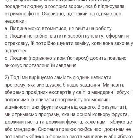
посадити людину з гострим зором, яка б підписувала
отримане фото. Очевидно, що такий підхід має свої
недоліки:
a. Людина може втомитися, не вийти на роботу
b. Людині потрібно платити заробітну плату, оформити
страховку, їй потрібно шукати заміну, коли вона захоче у
відпустку
c. Людина (порівняно з комп’ютером) досить повільно
виконує поставлене їй завдання
2) Тоді ми вирішуємо замість людини написати
програму, яка вирішувала б наше завдання. Ми навіть
зберемо провідних експертів у світі з мандарин і яблук і
попросимо їх описати програмісту всі можливі
відмінності цих фруктів один від одного. В результаті,
ми отримаємо програму, яка на основі кольору фрукта,
довжини листа та довжини фрукта, каже нам – яблуко це
або мандарин. Система працює якийсь час, доки нам не
потрапить яблуко з формою листа мандарину або яблуко