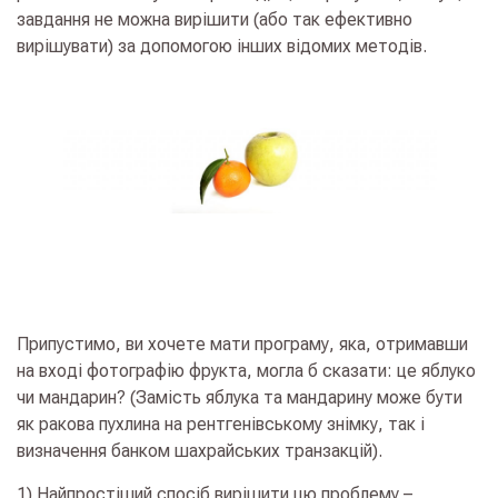
завдання не можна вирішити (або так ефективно
вирішувати) за допомогою інших відомих методів.
Припустимо, ви хочете мати програму, яка, отримавши
на вході фотографію фрукта, могла б сказати: це яблуко
чи мандарин? (Замість яблука та мандарину може бути
як ракова пухлина на рентгенівському знімку, так і
визначення банком шахрайських транзакцій).
1) Найпростіший спосіб вирішити цю проблему –