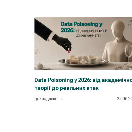
Data Poisoning у 2026: від академічн
теорії до реальних атак
докладнiше
22.06.2