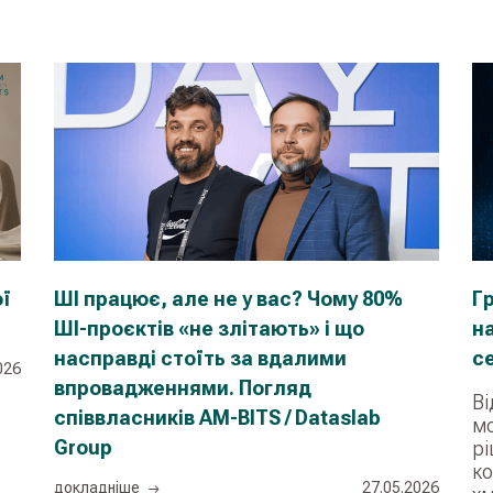
ої
ШІ працює, але не у вас? Чому 80%
Г
ШІ-проєктів «не злітають» і що
н
насправді стоїть за вдалими
се
026
впровадженнями. Погляд
Ві
співвласників AM-BITS / Dataslab
мо
Group
рі
ко
докладнiше
27.05.2026