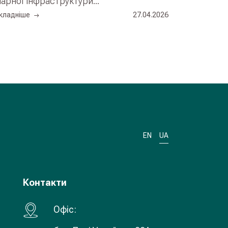
арної інфраструктури...
кладнiше
27.04.2026
EN
UA
Контакти
Офiс: