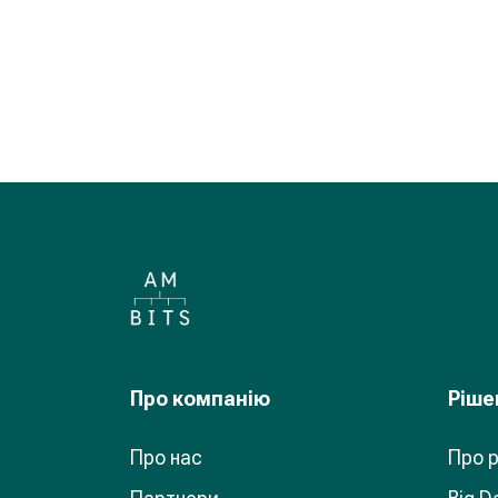
Про компанiю
Рiше
Про нас
Про 