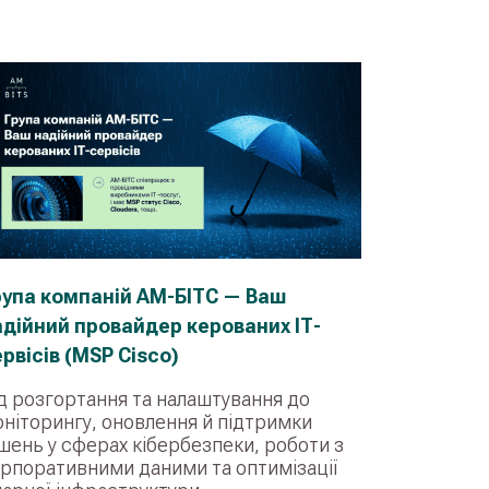
рупа компаній АМ-БІТС — Ваш
адійний провайдер керованих ІТ-
рвісів (MSP Cisco)
д розгортання та налаштування до
ніторингу, оновлення й підтримки
шень у сферах кібербезпеки, роботи з
рпоративними даними та оптимізації